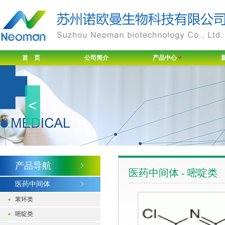
首 页
公司简介
产品中心
<
产品导航
医药中间体 - 嘧啶类
医药中间体
苯环类
嘧啶类