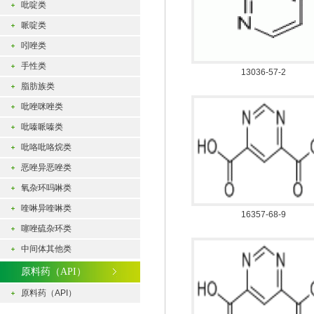
吡啶类
哌啶类
吲唑类
手性类
13036-57-2
脂肪族类
吡唑咪唑类
吡嗪哌嗪类
吡咯吡咯烷类
恶唑异恶唑类
氧杂环吗啉类
喹啉异喹啉类
16357-68-9
噻唑硫杂环类
中间体其他类
原料药（API）
原料药（API）