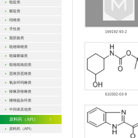
吡啶类
哌啶类
吲唑类
手性类
169192-93-2
脂肪族类
吡唑咪唑类
吡嗪哌嗪类
吡咯吡咯烷类
恶唑异恶唑类
氧杂环吗啉类
喹啉异喹啉类
610302-03-9
噻唑硫杂环类
中间体其他类
原料药（API）
原料药（API）