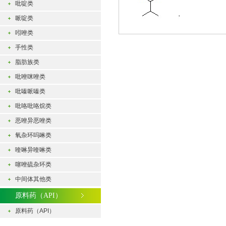
吡啶类
哌啶类
吲唑类
手性类
脂肪族类
吡唑咪唑类
吡嗪哌嗪类
吡咯吡咯烷类
恶唑异恶唑类
氧杂环吗啉类
喹啉异喹啉类
噻唑硫杂环类
中间体其他类
原料药（API）
原料药（API）