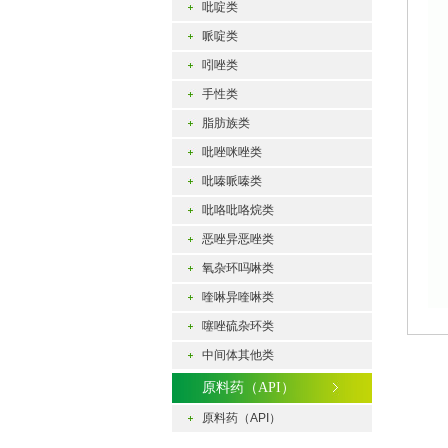
吡啶类
哌啶类
吲唑类
手性类
脂肪族类
吡唑咪唑类
吡嗪哌嗪类
吡咯吡咯烷类
恶唑异恶唑类
氧杂环吗啉类
喹啉异喹啉类
噻唑硫杂环类
中间体其他类
原料药（API）
原料药（API）