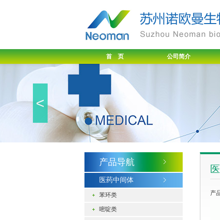
首 页
公司简介
<
产品导航
医
医药中间体
产品
苯环类
嘧啶类